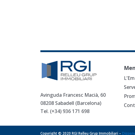
Me
L’Em
Serv
Avinguda Francesc Macià, 60
Prom
08208 Sabadell (Barcelona)
Cont
Tel. (+34)
936 171 698
Copyright © 2020 RGI Relleu Grup Immobiliari –
Dissen